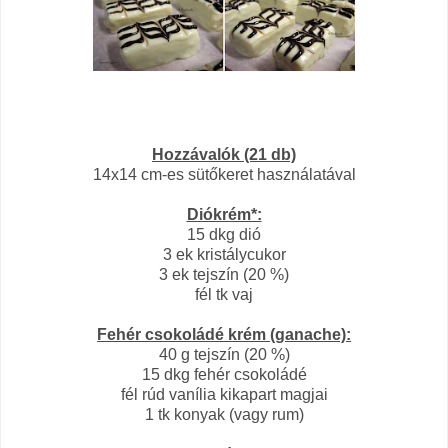
Hozzávalók (21 db)
14x14 cm-es sütőkeret használatával
Diókrém*:
15 dkg dió
3 ek kristálycukor
3 ek tejszín (20 %)
fél tk vaj
Fehér csokoládé krém (ganache):
40 g tejszín (20 %)
15 dkg fehér csokoládé
fél rúd vanília kikapart magjai
1 tk konyak (vagy rum)