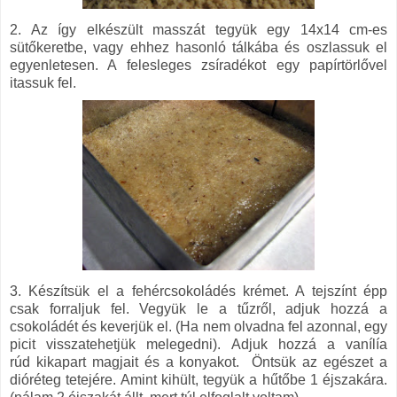
2. Az így elkészült masszát tegyük egy 14x14 cm-es
sütőkeretbe, vagy ehhez hasonló tálkába és oszlassuk el
egyenletesen. A felesleges zsíradékot egy papírtörlővel
itassuk fel.
3. Készítsük el a fehércsokoládés krémet. A tejszínt épp
csak forraljuk fel. Vegyük le a tűzről, adjuk hozzá a
csokoládét és keverjük el. (Ha nem olvadna fel azonnal, egy
picit visszatehetjük melegedni). Adjuk hozzá a vanílía
rúd kikapart magjait és a konyakot. Öntsük az egészet a
dióréteg tetejére. Amint kihült, tegyük a hűtőbe 1 éjszakára.