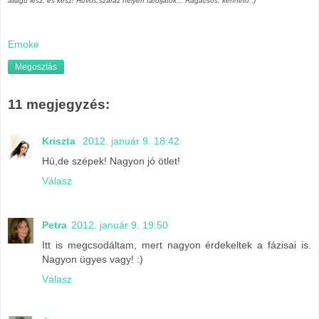
állagú lesz, és kész! Hűvös,száraz helyen tároljátok... Ragacsos, kenhető :)"
Emoke
Megosztás
11 megjegyzés:
Kriszta
2012. január 9. 18:42
Hú,de szépek! Nagyon jó ötlet!
Válasz
Petra
2012. január 9. 19:50
Itt is megcsodáltam, mert nagyon érdekeltek a fázisai is.
Nagyon ügyes vagy! :)
Válasz