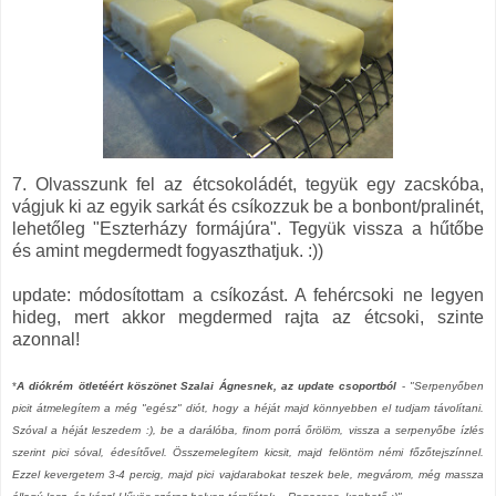
7. Olvasszunk fel az étcsokoládét, tegyük egy zacskóba,
vágjuk ki az egyik sarkát és csíkozzuk be a bonbont/pralinét,
lehetőleg "Eszterházy formájúra". Tegyük vissza a hűtőbe
és amint megdermedt fogyaszthatjuk. :))
update: módosítottam a csíkozást. A fehércsoki ne legyen
hideg, mert akkor megdermed rajta az étcsoki, szinte
azonnal!
*
A diókrém
ötletéért köszönet Szalai Ágnesnek, az update csoportból
-
"Serpenyőben
picit átmelegítem a még "egész" diót, hogy a héját majd könnyebben el tudjam távolítani.
Szóval a héját leszedem :), be a darálóba, finom porrá őrölöm, vissza a serpenyőbe ízlés
szerint pici sóval, édesítővel. Összemelegítem kicsit, majd felöntöm némi főzőtejszínnel.
Ezzel kevergetem 3-4 percig, majd pici vajdarabokat teszek bele, megvárom, még massza