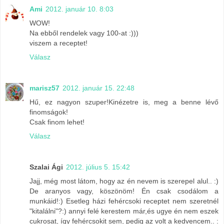
Ami
2012. január 10. 8:03
WOW!
Na ebből rendelek vagy 100-at :)))
viszem a receptet!
Válasz
marisz57
2012. január 15. 22:48
Hű, ez nagyon szuper!Kinézetre is, meg a benne lévő
finomságok!
Csak finom lehet!
Válasz
Szalai Ági
2012. július 5. 15:42
Jajj, még most látom, hogy az én nevem is szerepel alul.. :)
De aranyos vagy, köszönöm! Én csak csodálom a
munkáid!:) Esetleg házi fehércsoki receptet nem szeretnél
"kitalálni"?:) annyi felé kerestem már,és ugye én nem eszek
cukrosat, így fehércsokit sem, pedig az volt a kedvencem.. :