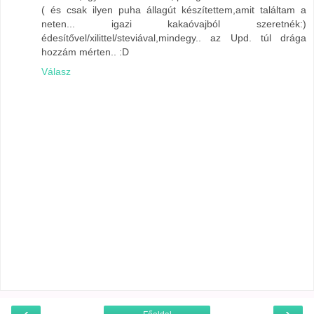
( és csak ilyen puha állagút készítettem,amit találtam a
neten... igazi kakaóvajból szeretnék:)
édesítővel/xilittel/steviával,mindegy.. az Upd. túl drága
hozzám mérten.. :D
Válasz
‹
›