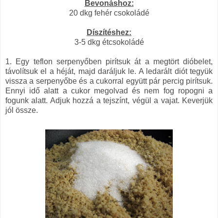
Bevonáshoz:
20 dkg fehér csokoládé
Díszítéshez:
3-5 dkg étcsokoládé
1. Egy teflon serpenyőben pirítsuk át a megtört dióbelet,
távolítsuk el a héját, majd daráljuk le. A ledarált diót tegyük
vissza a serpenyőbe és a cukorral együtt pár percig pirítsuk.
Ennyi idő alatt a cukor megolvad és nem fog ropogni a
fogunk alatt. Adjuk hozzá a tejszínt, végül a vajat. Keverjük
jól össze.