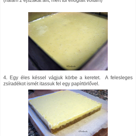
(nálam 2 éjszakát állt, mert túl elfoglalt voltam)
4. Egy éles késsel vágjuk körbe a keretet. A felesleges
zsíradékot ismét itassuk fel egy papírtörlővel.