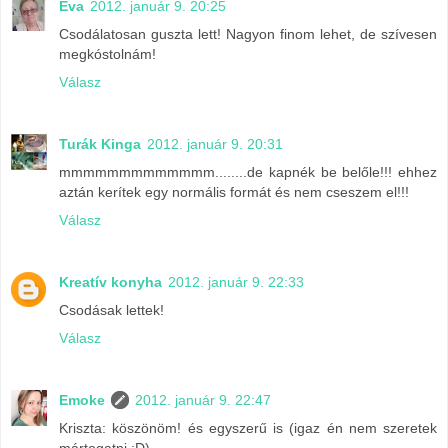
Éva
2012. január 9. 20:25
Csodálatosan guszta lett! Nagyon finom lehet, de szívesen
megkóstolnám!
Válasz
Turák Kinga
2012. január 9. 20:31
mmmmmmmmmmmmm........de kapnék be belőle!!! ehhez
aztán kerítek egy normális formát és nem cseszem el!!!
Válasz
Kreatív konyha
2012. január 9. 22:33
Csodásak lettek!
Válasz
Emoke
2012. január 9. 22:47
Kriszta: köszönöm! és egyszerű is (igaz én nem szeretek
mártogatni :D)